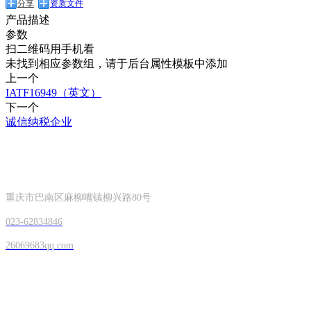
分享
资质文件
产品描述
参数
扫二维码用手机看
未找到相应参数组，请于后台属性模板中添加
上一个
IATF16949（英文）
下一个
诚信纳税企业
CONTACT INFORMATION
联系方式
重庆市巴南区麻柳嘴镇柳兴路80号
023-
62834846
26069683qq.com
OFFICIAL ACCOUNTS
手机扫一扫