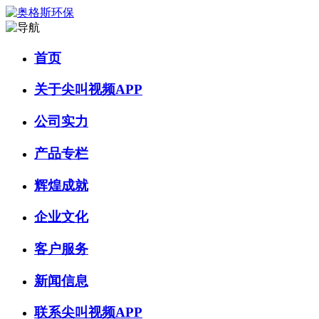
首页
关于尖叫视频APP
公司实力
产品专栏
辉煌成就
企业文化
客户服务
新闻信息
联系尖叫视频APP