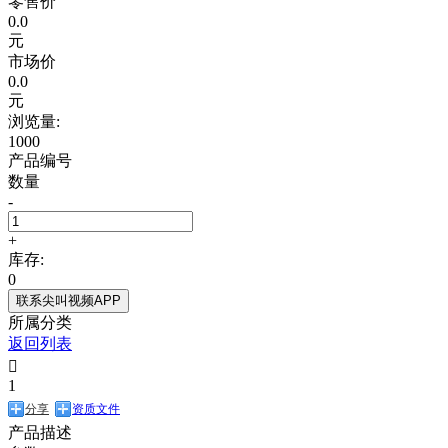
零售价
0.0
元
市场价
0.0
元
浏览量:
1000
产品编号
数量
-
+
库存:
0
联系尖叫视频APP
所属分类
返回列表

1
分享
资质文件
产品描述